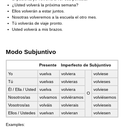
¿Usted volverá la próxima semana?
Ellos volverán a estar juntos.
Nosotras volveremos a la escuela el otro mes.
Tú volverás de viaje pronto.
Usted volverá a mis brazos.
Modo Subjuntivo
Presente
Imperfecto de Subjuntivo
Yo
vuelva
volviera
volviese
Tú
vuelvas
volvieras
volvieses
Él / Ella / Usted
vuelva
volviera
volviese
O
Nosotros/as
volvamos
volviéramos
volviésemos
Vosotros/as
volváis
volvierais
volvieseis
Ellos / Ustedes
vuelvan
volvieran
volviesen
Examples: