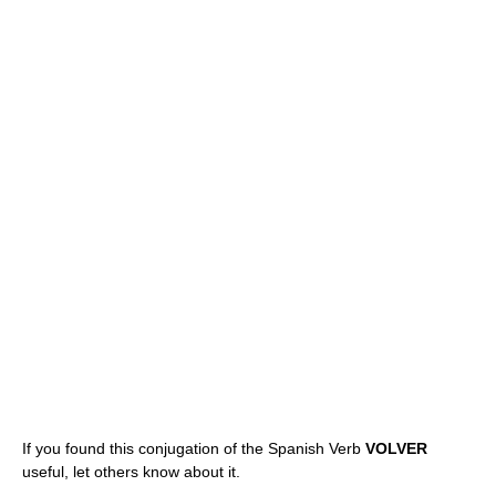
If you found this conjugation of the Spanish Verb
VOLVER
useful, let others know about it.