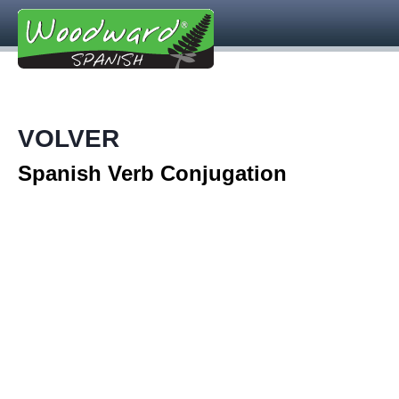
VOLVER
Spanish Verb Conjugation