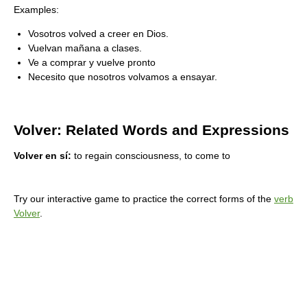
Examples:
Vosotros volved a creer en Dios.
Vuelvan mañana a clases.
Ve a comprar y vuelve pronto
Necesito que nosotros volvamos a ensayar.
Volver: Related Words and Expressions
Volver en sí:
to regain consciousness, to come to
Try our interactive game to practice the correct forms of the
verb
Volver
.