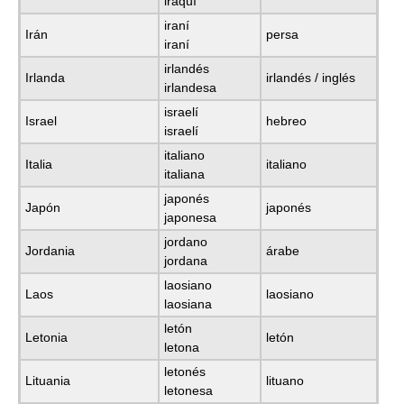
iraquí
iraní
Irán
persa
iraní
irlandés
Irlanda
irlandés / inglés
irlandesa
israelí
Israel
hebreo
israelí
italiano
Italia
italiano
italiana
japonés
Japón
japonés
japonesa
jordano
Jordania
árabe
jordana
laosiano
Laos
laosiano
laosiana
letón
Letonia
letón
letona
letonés
Lituania
lituano
letonesa