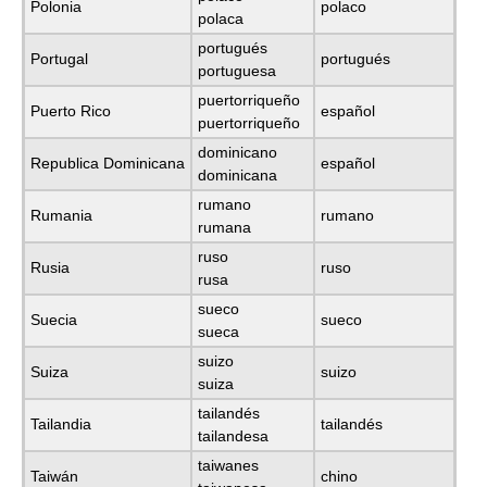
Polonia
polaco
polaca
portugués
Portugal
portugués
portuguesa
puertorriqueño
Puerto Rico
español
puertorriqueño
dominicano
Republica Dominicana
español
dominicana
rumano
Rumania
rumano
rumana
ruso
Rusia
ruso
rusa
sueco
Suecia
sueco
sueca
suizo
Suiza
suizo
suiza
tailandés
Tailandia
tailandés
tailandesa
taiwanes
Taiwán
chino