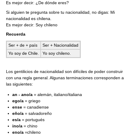
Es mejor decir: ¿De dónde eres?
Si alguien te pregunta sobre tu nacionalidad, no digas: Mi
nacionalidad es chilena.
Es mejor decir: Soy chileno
Recuerda
Ser + de + país
Ser + Nacionalidad
Yo soy de Chile.
Yo soy chileno.
Los gentilicios de nacionalidad son difíciles de poder construir
con una regla general. Algunas terminaciones corresponden a
las siguientes:
an - ano/a
= alemán, italiano/italiana
ego/a
= griego
ense
= canadiense
eño/a
= salvadoreño
es/a
= portugués
ino/a
= chino
eno/a
=chileno