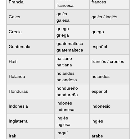
Francia
francés
francesa
galés
Gales
galés / inglés
galesa
griego
Grecia
griego
griega
guatemalteco
Guatemala
español
guatemalteca
haitiano
Haití
francés / creoles
haitiana
holandés
Holanda
holandés
holandesa
hondureño
Honduras
español
hondureña
indonés
Indonesia
indonesio
indonesa
inglés
Inglaterra
inglés
inglesa
iraquí
Irak
árabe