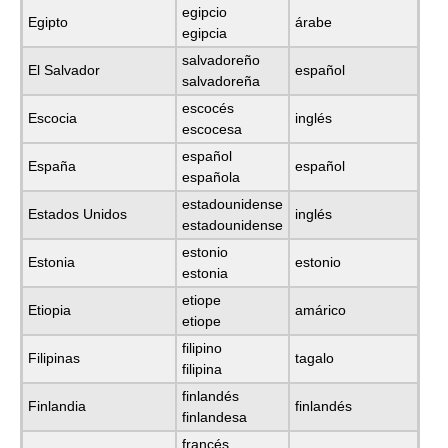
egipcio
Egipto
árabe
egipcia
salvadoreño
El Salvador
español
salvadoreña
escocés
Escocia
inglés
escocesa
español
España
español
española
estadounidense
Estados Unidos
inglés
estadounidense
estonio
Estonia
estonio
estonia
etiope
Etiopia
amárico
etiope
filipino
Filipinas
tagalo
filipina
finlandés
Finlandia
finlandés
finlandesa
francés