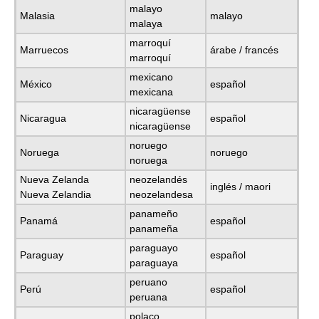
malayo
Malasia
malayo
malaya
marroquí
Marruecos
árabe / francés
marroquí
mexicano
México
español
mexicana
nicaragüense
Nicaragua
español
nicaragüense
noruego
Noruega
noruego
noruega
Nueva Zelanda
neozelandés
inglés / maori
Nueva Zelandia
neozelandesa
panameño
Panamá
español
panameña
paraguayo
Paraguay
español
paraguaya
peruano
Perú
español
peruana
polaco